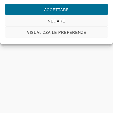
ACCETTARE
Cristiani Arabi
NEGARE
La vita dei cristiani che vivono a Betlemme spesso non è
VISUALIZZA LE PREFERENZE
semplice. C’è un alto tasso di disoccupazione e povertà tra gli
arabi cristiani.