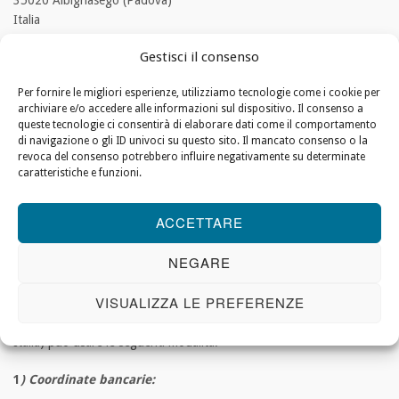
35020 Albignasego (Padova)
Italia
Gestisci il consenso
Gestione economica e finanze:
Per fornire le migliori esperienze, utilizziamo tecnologie come i cookie per
archiviare e/o accedere alle informazioni sul dispositivo. Il consenso a
Christians for Israel International è un’organizzazione senza scopo
queste tecnologie ci consentirà di elaborare dati come il comportamento
di lucro registrata secondo il diritto olandese. Similmente, Cristiani
di navigazione o gli ID univoci su questo sito. Il mancato consenso o la
per Israele Italia è registrata come associazione senza scopo di lucro
revoca del consenso potrebbero influire negativamente su determinate
secondo la legge italiana.
caratteristiche e funzioni.
Fondi:
ACCETTARE
Cristiani per Israele International e le filiali nazionali non ricevono
alcuna sovvenzione e dipendono completamente dalle libere
NEGARE
donazioni.
VISUALIZZA LE PREFERENZE
Chi volesse fare una donazione (intestata a Cristiani per Israele
Italia) può usare le seguenti modalità:
1
) Coordinate bancarie: