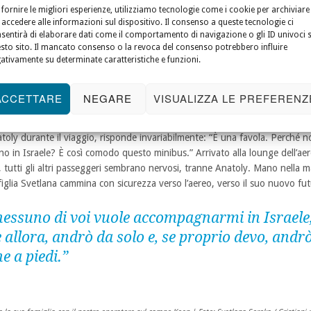
 fornire le migliori esperienze, utilizziamo tecnologie come i cookie per archiviare
favola
 accedere alle informazioni sul dispositivo. Il consenso a queste tecnologie ci
sentirà di elaborare dati come il comportamento di navigazione o gli ID univoci 
figlie non vogliono andare con lui, spaventate dall’ignoto, e cercano di f
sto sito. Il mancato consenso o la revoca del consenso potrebbero influire
ativamente su determinate caratteristiche e funzioni.
Anatoly. “Se nessuno di voi vuole accompagnarmi in Israele, bene allora, 
 e, se proprio devo, andrò anche a piedi.” Questo tocca la figlia minore,
a: insieme si preparano a partire. Quando arriva il momento, vengono rac
ACCETTARE
NEGARE
VISUALIZZA LE PREFERENZ
 e dal suo team. Un lungo viaggio di oltre quattordici ore in una fitta ne
ndo blocchi stradali e percorrendo strade dissestate. Quando Koen chied
toly durante il viaggio, risponde invariabilmente: “È una favola. Perché n
ino in Israele? È così comodo questo minibus.” Arrivato alla lounge dell’ae
, tutti gli altri passeggeri sembrano nervosi, tranne Anatoly. Mano nella 
figlia Svetlana cammina con sicurezza verso l’aereo, verso il suo nuovo fu
nessuno di voi vuole accompagnarmi in Israele
 allora, andrò da solo e, se proprio devo, andr
e a piedi.”