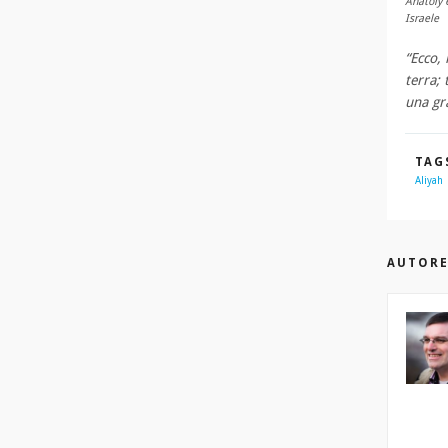
Anatoly 
Israele
“Ecco, 
terra; 
una gr
TAG
Aliyah
AUTOR