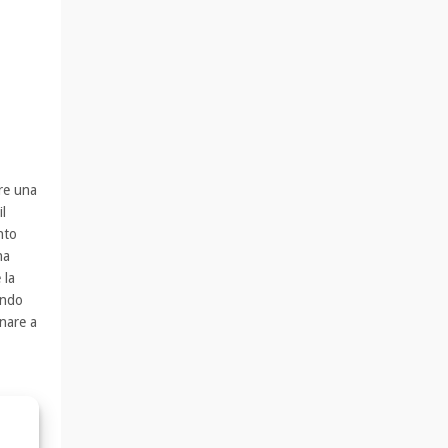
are una
l
nto
na
 la
endo
rnare a
le