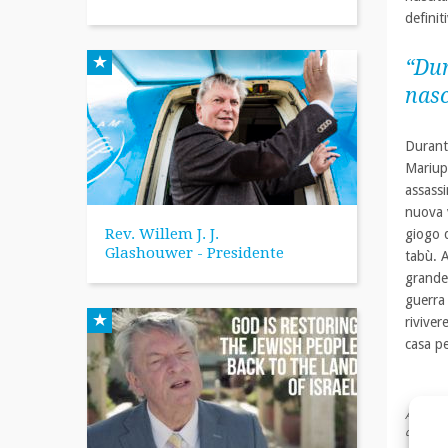
definit
“Dur
nasc
Durante
Mariupo
assassi
nuova v
Rev. Willem J. J.
giogo 
Glashouwer - Presidente
tabù. 
grande 
guerra 
riviver
casa pe
Anatoly, 
definiti