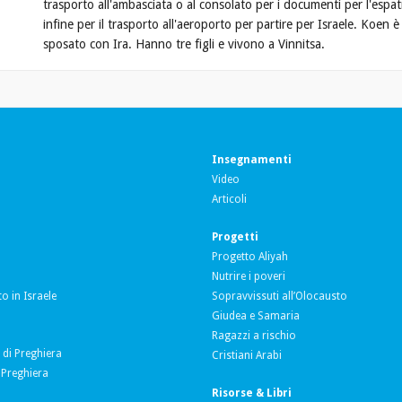
trasporto all'ambasciata o al consolato per i documenti per l'espat
infine per il trasporto all'aeroporto per partire per Israele. Koen è
sposato con Ira. Hanno tre figli e vivono a Vinnitsa.
Insegnamenti
Video
Articoli
Progetti
Progetto Aliyah
Nutrire i poveri
o in Israele
Sopravvissuti all’Olocausto
Giudea e Samaria
a
Ragazzi a rischio
 di Preghiera
Cristiani Arabi
 Preghiera
Risorse & Libri