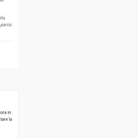
per
lla
 parto:
vora in
tare la