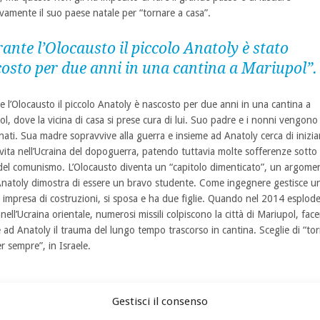
ivamente il suo paese natale per “tornare a casa”.
ante l’Olocausto il piccolo Anatoly è stato
osto per due anni in una cantina a Mariupol”.
 l’Olocausto il piccolo Anatoly è nascosto per due anni in una cantina a
l, dove la vicina di casa si prese cura di lui. Suo padre e i nonni vengono
nati. Sua madre sopravvive alla guerra e insieme ad Anatoly cerca di inizi
ita nell’Ucraina del dopoguerra, patendo tuttavia molte sofferenze sotto i
del comunismo. L’Olocausto diventa un “capitolo dimenticato”, un argome
Anatoly dimostra di essere un bravo studente. Come ingegnere gestisce u
impresa di costruzioni, si sposa e ha due figlie. Quando nel 2014 esplode
nell’Ucraina orientale, numerosi missili colpiscono la città di Mariupol, fac
e ad Anatoly il trauma del lungo tempo trascorso in cantina. Sceglie di “to
r sempre”, in Israele.
84 anni, pronto a partire dall’Ucraina per vivere in Israele. Fare il grande passo e lasciare
Gestisci il consenso
vamente il suo paese natale per “tornare a casa” | Foto: Svetlana Soroka / Cristiani per Israe