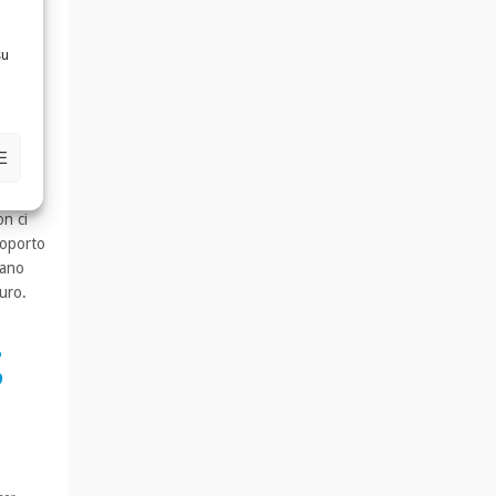
su
ermare
andrò
colti
E
bbia,
e come
on ci
roporto
mano
turo.
,
ò