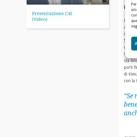
Per
È una 
e/o
Presentazione C4I
con
(video)
Le sue 
que
neg
anche 
da solo
Svetlan
da Koen
supera
sta Ana
porti f
di Kiev
con la 
“Se 
bene
anch