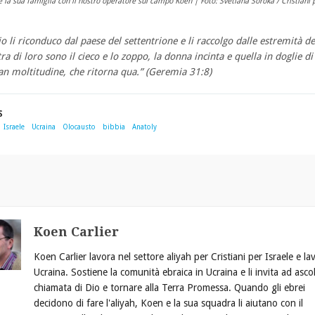
e la sua famiglia con il nostro operatore sul campo Koen | Foto: Svetlana Soroka / Cristiani 
io li riconduco dal paese del settentrione e li raccolgo dalle estremità de
tra di loro sono il cieco e lo zoppo, la donna incinta e quella in doglie di
an moltitudine, che ritorna qu
a.” (
Geremia 31:8)
S
Israele
Ucraina
Olocausto
bibbia
Anatoly
E
Koen Carlier
Koen Carlier lavora nel settore aliyah per Cristiani per Israele e la
Ucraina. Sostiene la comunità ebraica in Ucraina e li invita ad ascol
chiamata di Dio e tornare alla Terra Promessa. Quando gli ebrei
decidono di fare l'aliyah, Koen e la sua squadra li aiutano con il