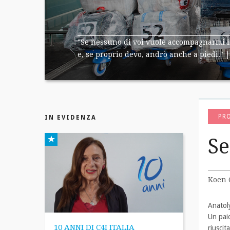
"Se nessuno di voi vuole accompagnarmi in
e, se proprio devo, andrò anche a piedi." | 
PR
IN EVIDENZA
Se
Koen 
Anatoly
Un pai
10 ANNI DI C4I ITALIA
riuscit