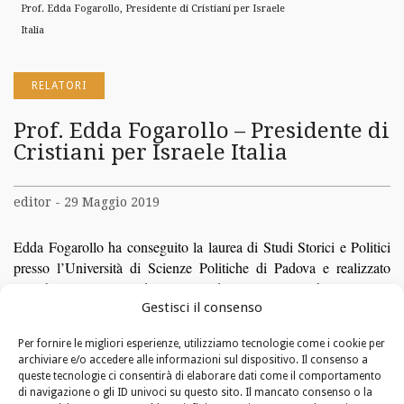
Prof. Edda Fogarollo, Presidente di Cristiani per Israele
Italia
RELATORI
Prof. Edda Fogarollo – Presidente di
Cristiani per Israele Italia
editor - 29 Maggio 2019
Edda Fogarollo ha conseguito la laurea di Studi Storici e Politici
presso l’Università di Scienze Politiche di Padova e realizzato
ricerche sulla storia dello Stato d’Israele e sull’ebraismo. Ha
Didattica e Storia della
Gestisci il consenso
ottenuto il Master Internazionale sulla
Shoah
presso l’Università degli Studi di Roma con una tesi
Per fornire le migliori esperienze, utilizziamo tecnologie come i cookie per
su
Hajj
Amin al Husseini, Grand
Mufti
di Gerusalemme e la
archiviare e/o accedere alle informazioni sul dispositivo. Il consenso a
geopolitica del Medio Oriente durante la Seconda Guerra
queste tecnologie ci consentirà di elaborare dati come il comportamento
mondiale. Il suo percorso di studi specialistici si è arricchito di
di navigazione o gli ID univoci su questo sito. Il mancato consenso o la