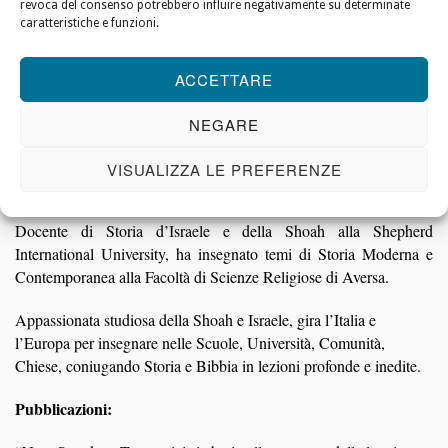
revoca del consenso potrebbero influire negativamente su determinate
corsi di formazione per docenti in varie città d’Europa, tra cui
caratteristiche e funzioni.
Berlino e Parigi (Mémorial de la Shoah), e in Israele nella Scuola
internazionale dello Yad Vashem.
ACCETTARE
Nel 2011 ha fondato Cristiani per Israele Italia.
NEGARE
Ha organizzato eventi, mostre e seminari sulla Shoah, lo Stato
d’Israele e l’antisemitismo, tra i quali anche uno presso il Senato
VISUALIZZA LE PREFERENZE
della Repubblica italiana.
Docente di Storia d’Israele e della Shoah alla Shepherd
International University, ha insegnato temi di Storia Moderna e
Contemporanea alla Facoltà di Scienze Religiose di Aversa.
Appassionata studiosa della Shoah e Israele, gira l’Italia e
l’Europa per insegnare nelle Scuole, Università, Comunità,
Chiese, coniugando Storia e Bibbia in lezioni profonde e inedite.
Pubblicazioni: