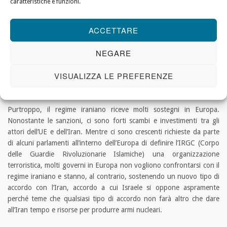
caratteristiche e funzioni.
Agenti operativi iraniani minacciano la vita degli israeliani a livello
ACCETTARE
globale. Pochi giorni fa è stato rivelato che il Mossad, l’intelligence
israeliana, ha recentemente rapito una delle menti terroristiche
NEGARE
iraniana che stava pianificando l’uccisione di un cittadino israeliano a
Cipro.
VISUALIZZA LE PREFERENZE
L’Iran, dal canto suo, ha fornito droni alla Russia che sono stati usati
per mietere centinaia di vittime in Ucraina.
Purtroppo, il regime iraniano riceve molti sostegni in Europa.
Nonostante le sanzioni, ci sono forti scambi e investimenti tra gli
attori dell’UE e dell’Iran. Mentre ci sono crescenti richieste da parte
di alcuni parlamenti all’interno dell’Europa di definire l’IRGC (Corpo
delle Guardie Rivoluzionarie Islamiche) una organizzazione
terroristica, molti governi in Europa non vogliono confrontarsi con il
regime iraniano e stanno, al contrario, sostenendo un nuovo tipo di
accordo con l’Iran, accordo a cui Israele si oppone aspramente
perché teme che qualsiasi tipo di accordo non farà altro che dare
all’Iran tempo e risorse per produrre armi nucleari.