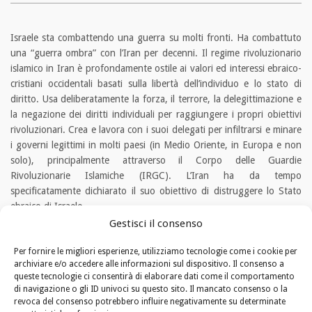
Israele sta combattendo una guerra su molti fronti. Ha combattuto
una “guerra ombra” con l’Iran per decenni. Il regime rivoluzionario
islamico in Iran è profondamente ostile ai valori ed interessi ebraico-
cristiani occidentali basati sulla libertà dell’individuo e lo stato di
diritto. Usa deliberatamente la forza, il terrore, la delegittimazione e
la negazione dei diritti individuali per raggiungere i propri obiettivi
rivoluzionari. Crea e lavora con i suoi delegati per infiltrarsi e minare
i governi legittimi in molti paesi (in Medio Oriente, in Europa e non
solo), principalmente attraverso il Corpo delle Guardie
Rivoluzionarie Islamiche (IRGC). L’Iran ha da tempo
specificatamente dichiarato il suo obiettivo di distruggere lo Stato
ebraico di Israele.
Gestisci il consenso
Secondo quanto viene riportato, l’Iran è molto vicino al
raggiungimento della capacità di missili balistici nucleari. Il ministro
Per fornire le migliori esperienze, utilizziamo tecnologie come i cookie per
archiviare e/o accedere alle informazioni sul dispositivo. Il consenso a
della Difesa Yoav Galant ha recentemente affermato che Israele e la
queste tecnologie ci consentirà di elaborare dati come il comportamento
sua forza aerea costringeranno l’Iran a ritirarsi dai suoi
di navigazione o gli ID univoci su questo sito. Il mancato consenso o la
combattimenti ravvicinati a Gerusalemme “a migliaia di chilometri dai
revoca del consenso potrebbero influire negativamente su determinate
suoi confini”.